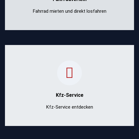
Mehr erfahren
Fahrrad mieten und direkt losfahren
Professioneller Kfz-Service für dein Auto:
Wartung, Inspektion, Reparaturen und mehr –
schnell, zuverlässig und kompetent.
Kfz-Service
Mehr erfahren
Kfz-Service entdecken